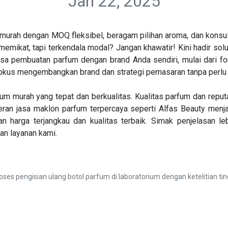
Jan 22, 2025
urah dengan MOQ fleksibel, beragam pilihan aroma, dan konsult
emikat, tapi terkendala modal? Jangan khawatir! Kini hadir s
sa pembuatan parfum dengan brand Anda sendiri, mulai dari f
okus mengembangkan brand dan strategi pemasaran tanpa perlu 
um murah yang tepat dan berkualitas. Kualitas parfum dan rep
eran jasa maklon parfum terpercaya seperti Alfas Beauty menj
harga terjangkau dan kualitas terbaik. Simak penjelasan lebi
n layanan kami.
oses pengisian ulang botol parfum di laboratorium dengan ketelitian tin