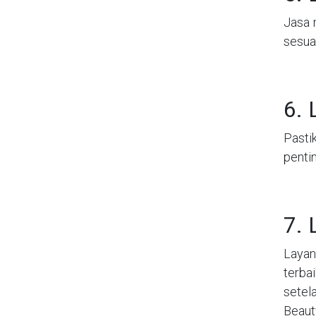
Jasa 
sesua
6. 
Pastik
penti
7. 
Layan
terba
setel
Beaut