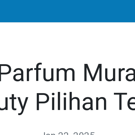
mi
Blog
Parfum Mura
ty Pilihan T