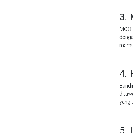
3.
MOQ a
denga
memud
4. 
Bandi
ditaw
yang 
5.