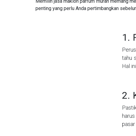
Memilih jasa maklon parfum murah memang meng
penting yang perlu Anda pertimbangkan sebelum
1. 
Perus
tahu 
Hal i
2. 
Pasti
harus
pasar