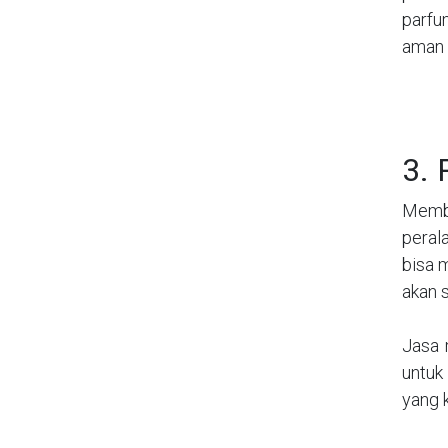
parfu
aman b
3. 
Memba
peral
bisa 
akan 
Jasa 
untuk
yang 