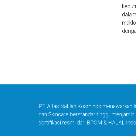
kebut
dalam
maklo
denga
PT. Alfas Nafilah Kosmindo menawarkan l
dan Skincare berstandar tinggi, menjami
sertifikasi resmi dari BPOM & HALAL Indo