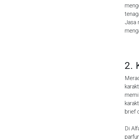
menge
tenaga
Jasa 
menga
2. 
Merac
karak
memil
karak
brief 
Di Al
parfu