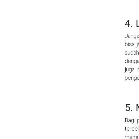
4. 
Janga
bisa 
sudah
denga
juga 
penge
5. 
Bagi 
terde
memul