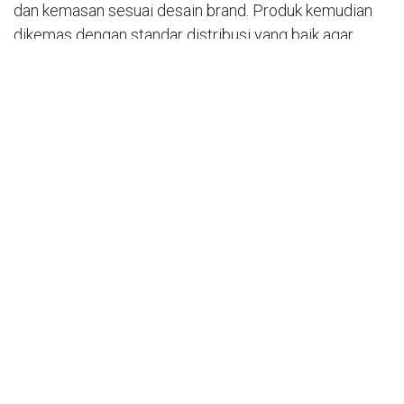
dan kemasan sesuai desain brand. Produk kemudian
dikemas dengan standar distribusi yang baik agar
aman sampai di tangan konsumen.
Estimasi Biaya dan Paket
Layanan
Biaya maklon parfum Jakarta tidak bersifat tetap.
Beberapa faktor yang memengaruhi antara lain:
Minimum order quantity (MOQ) yang disepakati
dalam kontrak.
Tingkat kerumitan formula dan konsentrasi parfum
yang dipilih.
Material serta desain kemasan yang digunakan.