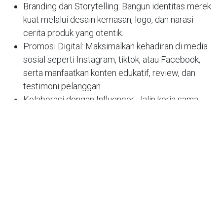
Branding dan Storytelling: Bangun identitas merek
kuat melalui desain kemasan, logo, dan narasi
cerita produk yang otentik.
Promosi Digital: Maksimalkan kehadiran di media
sosial seperti Instagram, tiktok, atau Facebook,
serta manfaatkan konten edukatif, review, dan
testimoni pelanggan.
Kolaborasi dengan Influencer: Jalin kerja sama
dengan beauty influencer yang kredibel untuk
meningkatkan jangkauan promosi.
Layanan Pelanggan Aktif: Berikan respons cepat
dan ramah pada pertanyaan, testimoni, atau
komplain pelanggan.
Optimalkan Marketplace: Jual produk di
marketplace populer seperti Shopee, Tokopedia,
dan website toko sendiri agar potensi penjualan
makin luas.